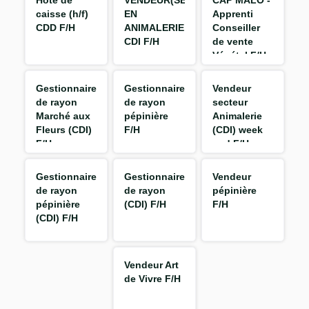
Hôte de
VENDEUR(SE)
CAP MALO -
caisse (h/f)
EN
Apprenti
CDD F/H
ANIMALERIE
Conseiller
CDI F/H
de vente
Végétal F/H
Gestionnaire
Gestionnaire
Vendeur
de rayon
de rayon
secteur
Marché aux
pépinière
Animalerie
Fleurs (CDI)
F/H
(CDI) week
F/H
end F/H
Gestionnaire
Gestionnaire
Vendeur
de rayon
de rayon
pépinière
pépinière
(CDI) F/H
F/H
(CDI) F/H
Vendeur Art
de Vivre F/H