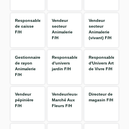
Responsable
Vendeur
Vendeur
de caisse
secteur
secteur
F/H
Animalerie
Animalerie
F/H
(vivant) F/H
Gestionnaire
Responsable
Responsable
de rayon
d'univers
d'Univers Art
Animalerie
jardin F/H
de Vivre F/H
F/H
Vendeur
Vendeur/euse
Directeur de
pépinière
Marché Aux
magasin F/H
F/H
Fleurs F/H