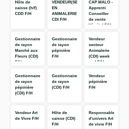
Hôte de
VENDEUR(SE)
CAP MALO -
caisse (h/f)
EN
Apprenti
CDD F/H
ANIMALERIE
Conseiller
CDI F/H
de vente
Végétal F/H
Gestionnaire
Gestionnaire
Vendeur
de rayon
de rayon
secteur
Marché aux
pépinière
Animalerie
Fleurs (CDI)
F/H
(CDI) week
F/H
end F/H
Gestionnaire
Gestionnaire
Vendeur
de rayon
de rayon
pépinière
pépinière
(CDI) F/H
F/H
(CDI) F/H
Vendeur Art
Hôte de
Responsable
de Vivre F/H
caisse (CDI)
d'univers Art
F/H
de vivre F/H