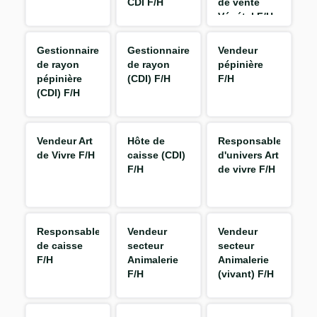
CDI F/H
de vente
Végétal F/H
Gestionnaire
Gestionnaire
Vendeur
de rayon
de rayon
pépinière
pépinière
(CDI) F/H
F/H
(CDI) F/H
Vendeur Art
Hôte de
Responsable
de Vivre F/H
caisse (CDI)
d'univers Art
F/H
de vivre F/H
Responsable
Vendeur
Vendeur
de caisse
secteur
secteur
F/H
Animalerie
Animalerie
F/H
(vivant) F/H