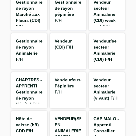
Gestionnaire
Gestionnaire
Vendeur
de rayon
de rayon
secteur
Marché aux
pépinière
Animalerie
Fleurs (CDI)
F/H
(CDI) week
F/H
end F/H
Gestionnaire
Vendeur
Vendeur/se
de rayon
(CDI) F/H
secteur
Animalerie
Animalerie
F/H
(CDI) F/H
CHARTRES -
Vendeur/euse
Vendeur
APPRENTI
Pépinière
secteur
Gestionnaire
F/H
Animalerie
de rayon
(vivant) F/H
Végétal F/H
Hôte de
VENDEUR(SE)
CAP MALO -
caisse (h/f)
EN
Apprenti
CDD F/H
ANIMALERIE
Conseiller