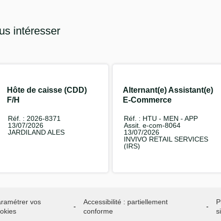
us intéresser
Hôte de caisse (CDD)
Alternant(e) Assistant(e)
F/H
E-Commerce
(Jardiland.com) F/H
Réf. : 2026-8371
Réf. : HTU - MEN - APP
13/07/2026
Assit. e-com-8064
JARDILAND ALES
13/07/2026
INVIVO RETAIL SERVICES
(IRS)
ramétrer vos
Accessibilité : partiellement
P
okies
conforme
s