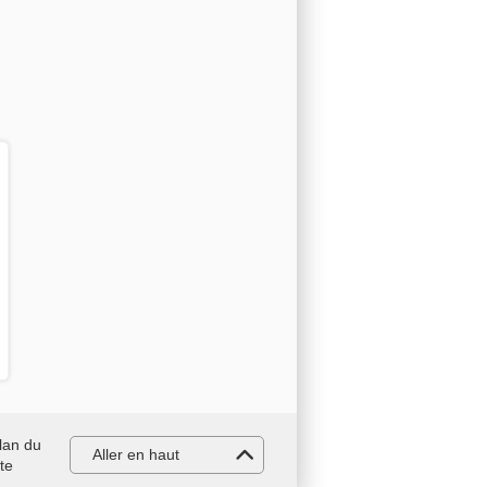
lan du
Aller en haut
ite