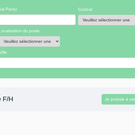
al Paris)
Contrat
Localisation du poste
Ville
e F/H