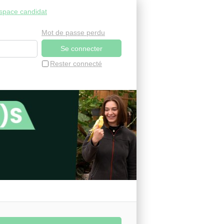
space candidat
Mot de passe perdu
Rester connecté