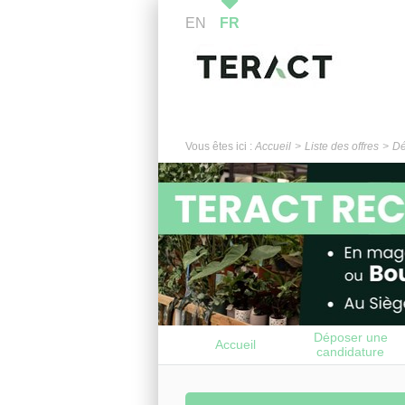
EN
FR
Vous êtes ici :
Accueil
Liste des offres
Dé
Déposer une
Accueil
candidature
spontanée