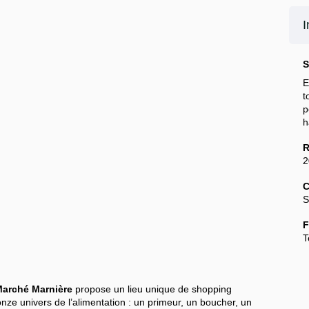
I
S
E
t
h
R
2
C
S
F
T
arché Marnière
propose un lieu unique de shopping
nze univers de l’alimentation : un primeur, un boucher, un