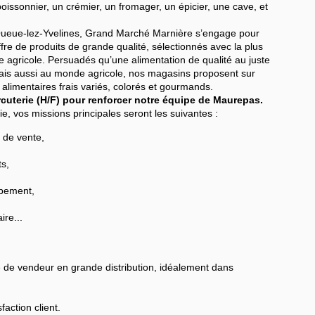
n poissonnier, un crémier, un fromager, un épicier, une cave, et
-Queue-lez-Yvelines, Grand Marché Marnière s’engage pour
fre de produits de grande qualité, sélectionnés avec la plus
ère agricole. Persuadés qu’une alimentation de qualité au juste
t mais aussi au monde agricole, nos magasins proposent sur
alimentaires frais variés, colorés et gourmands.
uterie (H/F) pour renforcer notre équipe de Maurepas.
, vos missions principales seront les suivantes :
u de vente,
s,
ipement,
ire...
 de vendeur en grande distribution, idéalement dans
faction client.