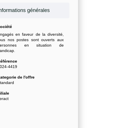
nformations générales
ociété
ngagés en faveur de la diversité,
ous nos postes sont ouverts aux
personnes en situation de
andicap.
éférence
024-4419
ategorie de l'offre
tandard
iliale
eract