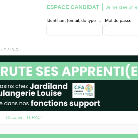
ESPACE CANDIDAT
Je me crée un e
Identifiant (email, de type exemple@exemple.fr)
Mot de passe
tail de l'offre
Découvrir TERACT