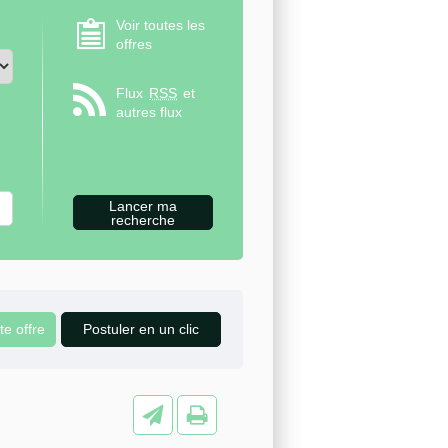
Voir toutes les
offres
Flux
RSS
et
autres flux