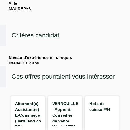
Ville :
MAUREPAS
Critères candidat
Niveau d'expérience min. requis
Inférieur à 2 ans
Ces offres pourraient vous intéresser
Alternant(e)
VERNOUILLET
Hôte de
Assistant(e)
- Apprenti
caisse F/H
E-Commerce
Conseiller
(Jardiland.com)
de vente
F/H
Végétal F/H