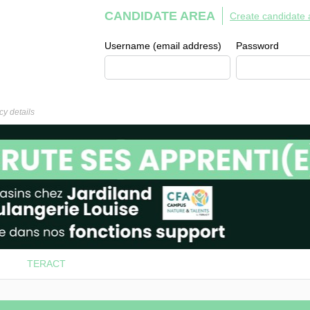
CANDIDATE AREA
Create candidate 
Username (email address)
Password
y details
TERACT