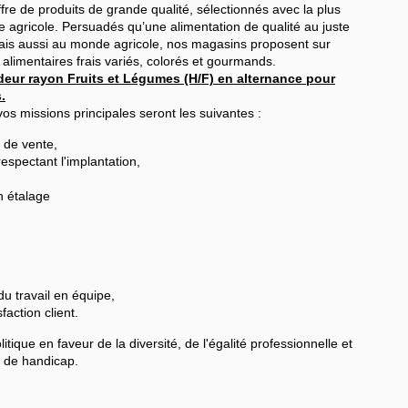
fre de produits de grande qualité, sélectionnés avec la plus
ère agricole. Persuadés qu’une alimentation de qualité au juste
t mais aussi au monde agricole, nos magasins proposent sur
alimentaires frais variés, colorés et gourmands.
eur rayon Fruits et Légumes (H/F) en alternance pour
.
s missions principales seront les suivantes :
u de vente,
espectant l'implantation,
n étalage
u travail en équipe,
faction client.
ique en faveur de la diversité, de l'égalité professionnelle et
n de handicap.