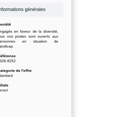
nformations générales
ociété
ngagés en faveur de la diversité,
ous nos postes sont ouverts aux
personnes en situation de
andicap.
éférence
026-8252
ategorie de l'offre
tandard
iliale
eract