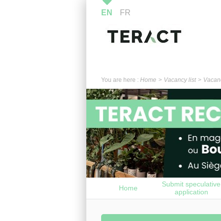
EN
FR
You are here :
Home
Vacancy list
Vacanc
Submit speculative
Home
application