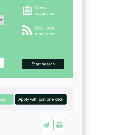
View all
vacancies
RSS
and
other feeds