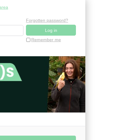
area
Forgotten password?
Remember me