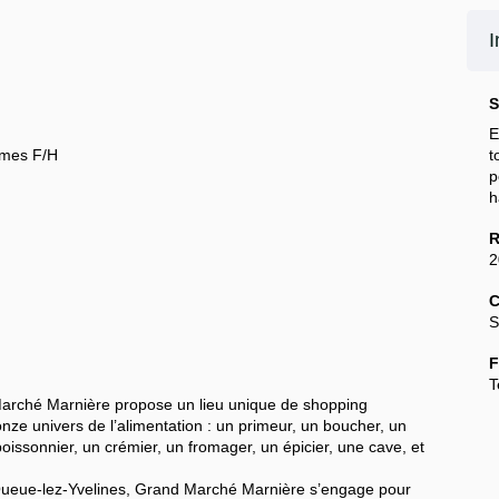
I
S
E
umes F/H
t
h
R
2
C
S
F
T
 Marché Marnière propose un lieu unique de shopping
nze univers de l’alimentation : un primeur, un boucher, un
n poissonnier, un crémier, un fromager, un épicier, une cave, et
-Queue-lez-Yvelines, Grand Marché Marnière s’engage pour