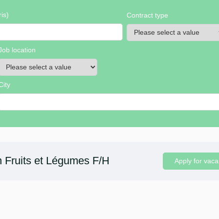
is)
Contract type
Job location
City
n Fruits et Légumes F/H