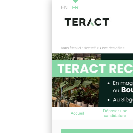
EN
FR
Vous êtes ici :
Accueil
Liste des offres
Déposer une
Accueil
candidature
spontanée