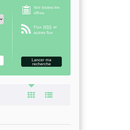
Voir toutes les
offres
Flux
RSS
et
autres flux