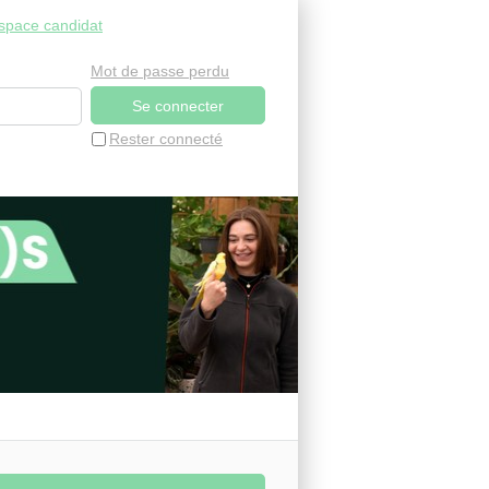
space candidat
Mot de passe perdu
Rester connecté