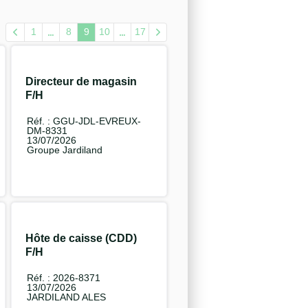
1
8
9
10
17
Directeur de magasin
F/H
Réf. : GGU-JDL-EVREUX-
DM-8331
13/07/2026
Groupe Jardiland
Hôte de caisse (CDD)
F/H
Réf. : 2026-8371
13/07/2026
JARDILAND ALES