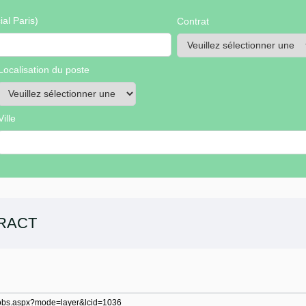
al Paris)
Contrat
Localisation du poste
Ville
RACT
of-jobs.aspx?mode=layer&lcid=1036