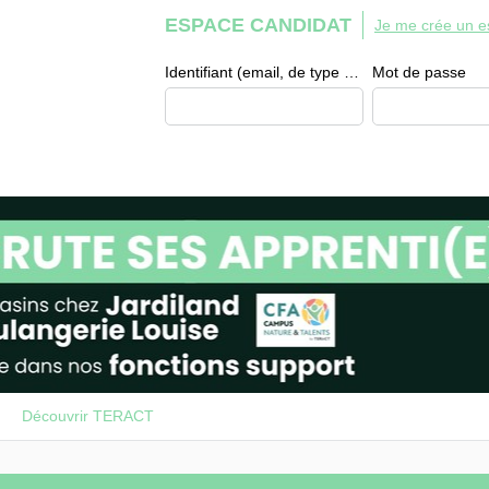
ESPACE CANDIDAT
Je me crée un e
Identifiant (email, de type exemple@exemple.fr)
Mot de passe
Découvrir TERACT