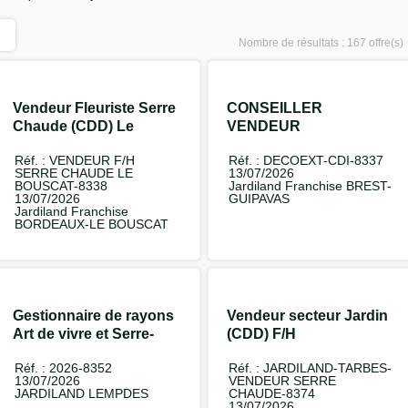
Nombre de résultats :
167 offre(s)
Vendeur Fleuriste Serre
CONSEILLER
Chaude (CDD) Le
VENDEUR
Bouscat F/H
AMENAGEMENT
Réf. : VENDEUR F/H
Réf. : DECOEXT-CDI-8337
EXTERIEUR F/H
SERRE CHAUDE LE
13/07/2026
BOUSCAT-8338
Jardiland Franchise BREST-
13/07/2026
GUIPAVAS
Jardiland Franchise
BORDEAUX-LE BOUSCAT
Gestionnaire de rayons
Vendeur secteur Jardin
Art de vivre et Serre-
(CDD) F/H
Chaude (CDI) F/H
Réf. : 2026-8352
Réf. : JARDILAND-TARBES-
13/07/2026
VENDEUR SERRE
JARDILAND LEMPDES
CHAUDE-8374
13/07/2026