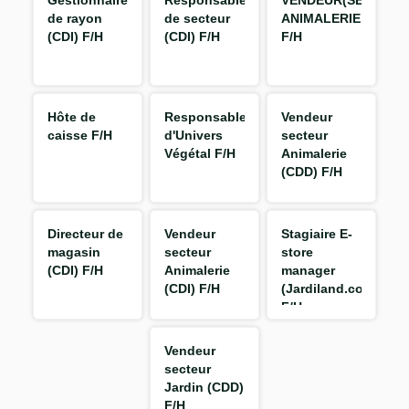
Gestionnaire
Responsable
VENDEUR(SE)
de rayon
de secteur
ANIMALERIE
(CDI) F/H
(CDI) F/H
F/H
Hôte de
Responsable
Vendeur
caisse F/H
d'Univers
secteur
Végétal F/H
Animalerie
(CDD) F/H
Directeur de
Vendeur
Stagiaire E-
magasin
secteur
store
(CDI) F/H
Animalerie
manager
(CDI) F/H
(Jardiland.com)
F/H
Vendeur
secteur
Jardin (CDD)
F/H