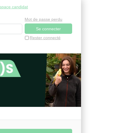
space candidat
Mot de passe perdu
Rester connecté