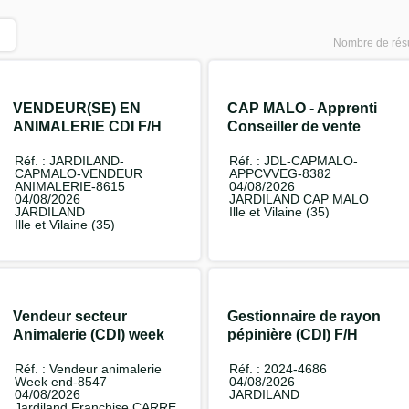
Nombre de résu
VENDEUR(SE) EN
CAP MALO - Apprenti
ANIMALERIE CDI F/H
Conseiller de vente
Végétal F/H
Réf. : JARDILAND-
Réf. : JDL-CAPMALO-
CAPMALO-VENDEUR
APPCVVEG-8382
ANIMALERIE-8615
04/08/2026
04/08/2026
JARDILAND CAP MALO
JARDILAND
Ille et Vilaine (35)
Ille et Vilaine (35)
Vendeur secteur
Gestionnaire de rayon
Animalerie (CDI) week
pépinière (CDI) F/H
end F/H
Réf. : Vendeur animalerie
Réf. : 2024-4686
Week end-8547
04/08/2026
04/08/2026
JARDILAND
Jardiland Franchise CARRE