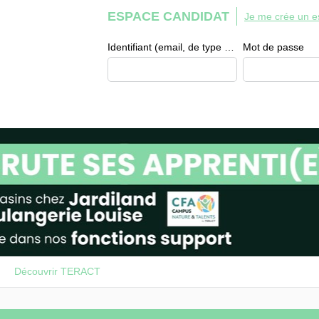
ESPACE CANDIDAT
Je me crée un e
Identifiant (email, de type exemple@exemple.fr)
Mot de passe
Découvrir TERACT