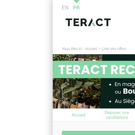
EN
FR
Vous êtes ici :
Accueil
Liste des offres
Déposer une
Accueil
candidature
spontanée