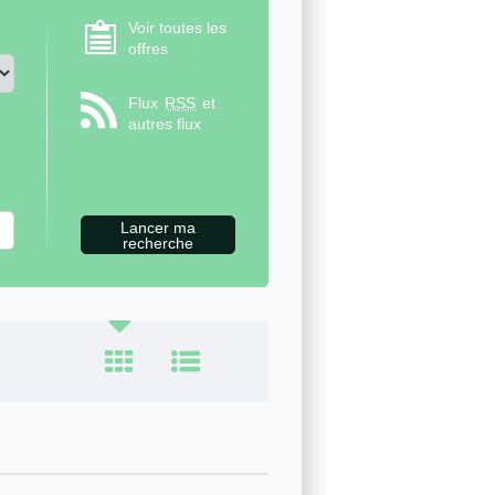
Voir toutes les
offres
Flux
RSS
et
autres flux