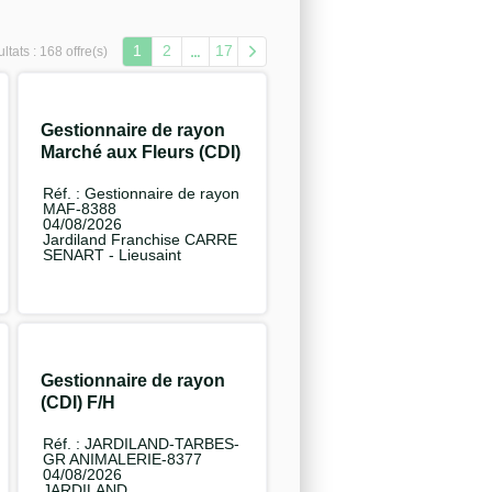
1
2
17
ltats :
168 offre(s)
Gestionnaire de rayon
Marché aux Fleurs (CDI)
F/H
Réf. : Gestionnaire de rayon
MAF-8388
04/08/2026
Jardiland Franchise CARRE
SENART - Lieusaint
Gestionnaire de rayon
(CDI) F/H
Réf. : JARDILAND-TARBES-
GR ANIMALERIE-8377
04/08/2026
JARDILAND