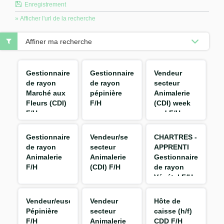
Enregistrement
» Afficher l'url de la recherche
Affiner ma recherche
Gestionnaire
Gestionnaire
Vendeur
de rayon
de rayon
secteur
Marché aux
pépinière
Animalerie
Fleurs (CDI)
F/H
(CDI) week
F/H
end F/H
Gestionnaire
Vendeur/se
CHARTRES -
de rayon
secteur
APPRENTI
Animalerie
Animalerie
Gestionnaire
F/H
(CDI) F/H
de rayon
Végétal F/H
Vendeur/euse
Vendeur
Hôte de
Pépinière
secteur
caisse (h/f)
F/H
Animalerie
CDD F/H