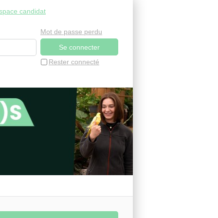
space candidat
Mot de passe perdu
Rester connecté