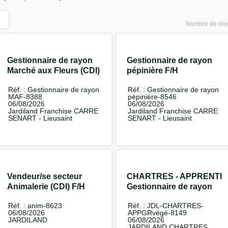
Nombre de résu
Gestionnaire de rayon
Gestionnaire de rayon
Marché aux Fleurs (CDI)
pépinière F/H
F/H
Réf. : Gestionnaire de rayon
Réf. : Gestionnaire de rayon
MAF-8388
pépinière-8546
06/08/2026
06/08/2026
Jardiland Franchise CARRE
Jardiland Franchise CARRE
SENART - Lieusaint
SENART - Lieusaint
Vendeur/se secteur
CHARTRES - APPRENTI
Animalerie (CDI) F/H
Gestionnaire de rayon
Végétal F/H
Réf. : anim-8623
Réf. : JDL-CHARTRES-
06/08/2026
APPGRvégé-8149
JARDILAND
06/08/2026
JARDILAND CHARTRES