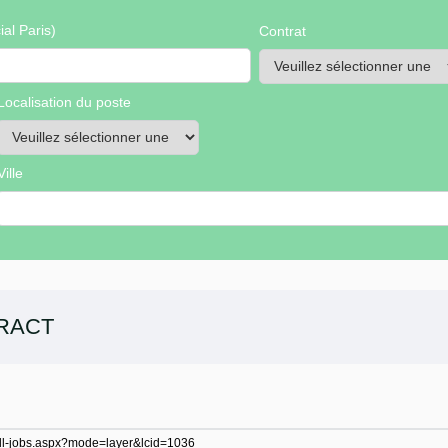
al Paris)
Contrat
Localisation du poste
Ville
RACT
f-all-jobs.aspx?mode=layer&lcid=1036