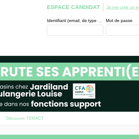
ESPACE CANDIDAT
Je me crée un e
Identifiant (email, de type exemple@exemple.fr)
Mot de passe
Découvrir TERACT