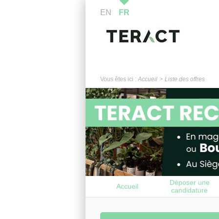
EN
FR
Vous êtes ici :
Accueil
Liste des offres
Déposer une
Accueil
candidature
spontanée