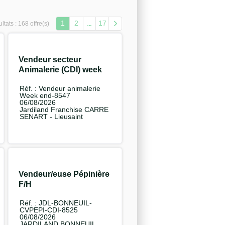
1
2
17
ltats :
168 offre(s)
Vendeur secteur
Animalerie (CDI) week
end F/H
Réf. : Vendeur animalerie
Week end-8547
06/08/2026
Jardiland Franchise CARRE
SENART - Lieusaint
Vendeur/euse Pépinière
F/H
Réf. : JDL-BONNEUIL-
CVPEPI-CDI-8525
06/08/2026
JARDILAND BONNEUIL