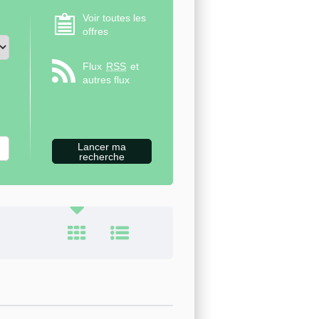
Voir toutes les
offres
Flux
RSS
et
autres flux