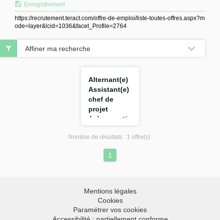
Enregistrement
https://recrutement.teract.com/offre-de-emploi/liste-toutes-offres.aspx?m
ode=layer&lcid=1036&facet_Profile=2764
Affiner ma recherche
Alternant(e)
Assistant(e)
chef de
projet
évènementiel
F/H
Nombre de résultats :
1 offre(s)
1
Mentions légales
Cookies
Paramétrer vos cookies
Accessibilité : partiellement conforme