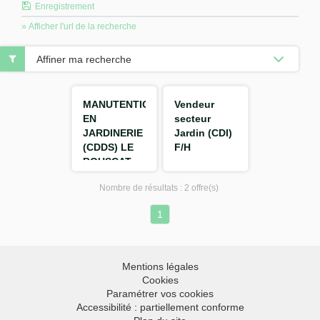
Enregistrement
» Afficher l'url de la recherche
Affiner ma recherche
MANUTENTIONNAIRE
Vendeur
EN
secteur
JARDINERIE
Jardin (CDI)
(CDDS) LE
F/H
BOUSCAT
33110 F/H
Nombre de résultats :
2 offre(s)
1
Mentions légales
Cookies
Paramétrer vos cookies
Accessibilité : partiellement conforme