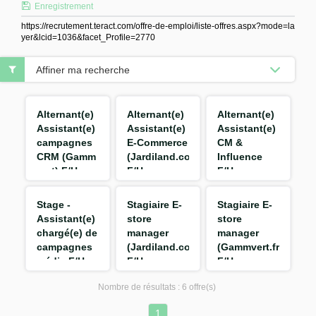
Enregistrement
https://recrutement.teract.com/offre-de-emploi/liste-offres.aspx?mode=la
yer&lcid=1036&facet_Profile=2770
Affiner ma recherche
Alternant(e)
Alternant(e)
Alternant(e)
Assistant(e)
Assistant(e)
Assistant(e)
campagnes
E-Commerce
CM &
CRM (Gamm
(Jardiland.com)
Influence
vert) F/H
F/H
F/H
Stage -
Stagiaire E-
Stagiaire E-
Assistant(e)
store
store
chargé(e) de
manager
manager
campagnes
(Jardiland.com)
(Gammvert.fr)
média F/H
F/H
F/H
Nombre de résultats :
6 offre(s)
1