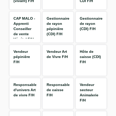
(vivant) F/H
CDI F/H
CAP MALO -
Gestionnaire
Gestionnaire
Apprenti
de rayon
de rayon
Conseiller
pépinière
(CDI) F/H
de vente
(CDI) F/H
Végétal F/H
Vendeur
Vendeur Art
Hôte de
pépinière
de Vivre F/H
caisse (CDI)
F/H
F/H
Responsable
Responsable
Vendeur
d'univers Art
de caisse
secteur
de vivre F/H
F/H
Animalerie
F/H