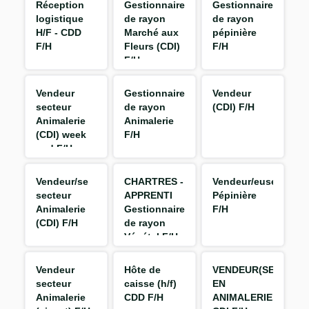
Réception
Gestionnaire
Gestionnaire
logistique
de rayon
de rayon
H/F - CDD
Marché aux
pépinière
F/H
Fleurs (CDI)
F/H
F/H
Vendeur
Gestionnaire
Vendeur
secteur
de rayon
(CDI) F/H
Animalerie
Animalerie
(CDI) week
F/H
end F/H
Vendeur/se
CHARTRES -
Vendeur/euse
secteur
APPRENTI
Pépinière
Animalerie
Gestionnaire
F/H
(CDI) F/H
de rayon
Végétal F/H
Vendeur
Hôte de
VENDEUR(SE)
secteur
caisse (h/f)
EN
Animalerie
CDD F/H
ANIMALERIE