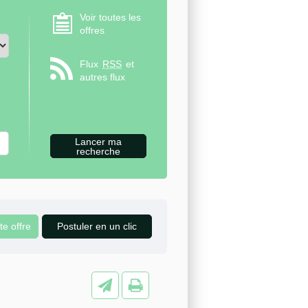
Voir toutes les
offres
Flux
RSS
et
autres flux