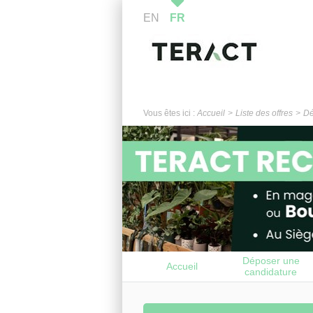
EN
FR
Vous êtes ici :
Accueil
Liste des offres
Dé
Déposer une
Accueil
candidature
spontanée