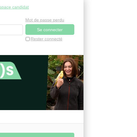
space candidat
Mot de passe perdu
Rester connecté