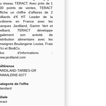
u réseau TERACT. Avec près de 1
00 points de ventes, TERACT
ffiche un chiffre d'affaires de 2
illiards d'€ HT. Leader de la
ardinerie en France avec les
arques Jardiland, Gamm Vert et
Delbard, TERACT développe
également son activité de
istribution alimentaire avec les
nseignes Boulangerie Louise, Frais
'Ici et Bio&Co.
Plus d'informations :
ww.jardiland.com
éférence
ARDILAND-TARBES-GR
NIMALERIE-8377
ategorie de l'offre
tandard
iliale
eract