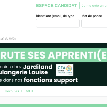
ESPACE CANDIDAT
Je me crée un e
Identifiant (email, de type exemple@exemple.fr)
Mot de passe
tail de l'offre
Découvrir TERACT