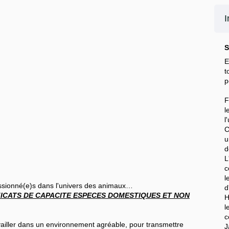
I
S
E
t
p
F
l
l
C
u
d
c
l
assionné(e)s dans l'univers des animaux…
d
FICATS DE CAPACITE ESPECES DOMESTIQUES ET NON
H
l
c
ravailler dans un environnement agréable, pour transmettre
J