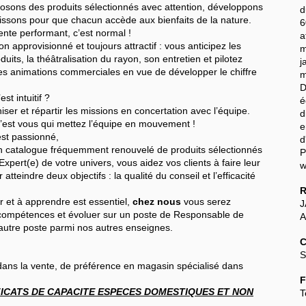
posons des produits sélectionnés avec attention, développons
d
issons pour que chacun accède aux bienfaits de la nature.
6
ente performant, c’est normal !
a
n approvisionné et toujours attractif : vous anticipez les
m
uits, la théâtralisation du rayon, son entretien et pilotez
j
des animations commerciales en vue de développer le chiffre
m
st intuitif ?
ser et répartir les missions en concertation avec l’équipe.
d
’est vous qui mettez l’équipe en mouvement !
e
est passionné,
d
n catalogue fréquemment renouvelé de produits sélectionnés
xpert(e) de votre univers, vous aidez vos clients à faire leur
w
tteindre deux objectifs : la qualité du conseil et l’efficacité
R
ir et à apprendre est essentiel,
chez nous
vous serez
J
ompétences et évoluer sur un poste de Responsable de
A
 autre poste parmi nos autres enseignes.
C
S
ans la vente, de préférence en magasin spécialisé dans
F
FICATS DE CAPACITE ESPECES DOMESTIQUES ET NON
T