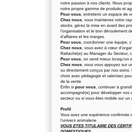
notre passion à nos clients. Nous pro
notre propre gamme de produits et ag
Pour vous
, entretenir un espace de v
Chez nous
, vous maintenez votre rayo
stocks, gérez la mise en avant des prod
l’organisation et le bon déroulement 
d’affaires et les marges.
Pour vous
, coordonner une équipe, c’e
Chez nous
, vous avez à cœur d’organi
Rattaché(e) au Manager du Secteur, c
Pour vous
, on vend mieux lorsqu’on 
Chez nous
, vous vous appuyez sur u
ou directement conçus par nos soins. E
choix avec pédagogie et valorisez pour a
de la vente.
Enfin si
pour vous
, continuer à grand
accompagné(e) pour développer vos c
secteur ou si vous êtes mobile sur un
Profil
Vous avez une expérience confirmée d
l’univers animalerie.
VOUS ETES TITULAIRE DES CERTI
DOMESTIQUES