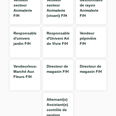
Vendeur
Vendeur
Gestionnaire
secteur
secteur
de rayon
Animalerie
Animalerie
Animalerie
F/H
(vivant) F/H
F/H
Responsable
Responsable
Vendeur
d'univers
d'Univers Art
pépinière
jardin F/H
de Vivre F/H
F/H
Vendeur/euse
Directeur de
Directeur de
Marché Aux
magasin F/H
magasin F/H
Fleurs F/H
Alternant(e)
Assistant(e)
contrôle de
gestion