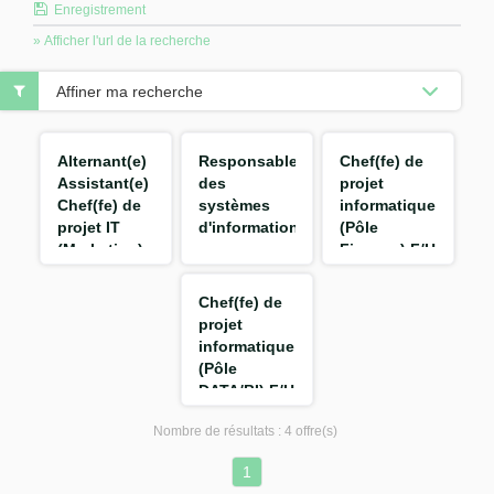
Enregistrement
» Afficher l'url de la recherche
Affiner ma recherche
Alternant(e)
Responsable
Chef(fe) de
Assistant(e)
des
projet
Chef(fe) de
systèmes
informatique
projet IT
d'informations
(Pôle
(Marketing)
-
Finance) F/H
F/H
Performance
Opérationnelle
Chef(fe) de
Exploitation
projet
F/H
informatique
(Pôle
DATA/BI) F/H
Nombre de résultats :
4 offre(s)
1