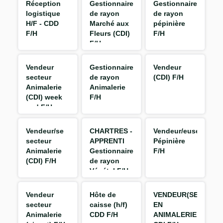
Réception
Gestionnaire
Gestionnaire
logistique
de rayon
de rayon
H/F - CDD
Marché aux
pépinière
F/H
Fleurs (CDI)
F/H
F/H
Vendeur
Gestionnaire
Vendeur
secteur
de rayon
(CDI) F/H
Animalerie
Animalerie
(CDI) week
F/H
end F/H
Vendeur/se
CHARTRES -
Vendeur/euse
secteur
APPRENTI
Pépinière
Animalerie
Gestionnaire
F/H
(CDI) F/H
de rayon
Végétal F/H
Vendeur
Hôte de
VENDEUR(SE)
secteur
caisse (h/f)
EN
Animalerie
CDD F/H
ANIMALERIE