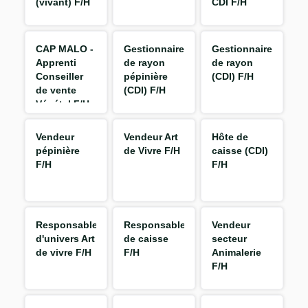
(vivant) F/H
CDI F/H
CAP MALO -
Gestionnaire
Gestionnaire
Apprenti
de rayon
de rayon
Conseiller
pépinière
(CDI) F/H
de vente
(CDI) F/H
Végétal F/H
Vendeur
Vendeur Art
Hôte de
pépinière
de Vivre F/H
caisse (CDI)
F/H
F/H
Responsable
Responsable
Vendeur
d'univers Art
de caisse
secteur
de vivre F/H
F/H
Animalerie
F/H