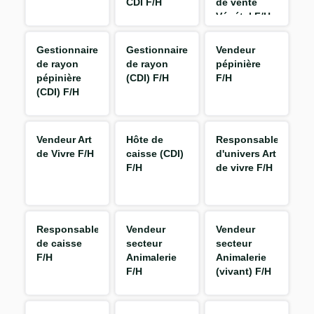
CDI F/H
de vente
Végétal F/H
Gestionnaire
Gestionnaire
Vendeur
de rayon
de rayon
pépinière
pépinière
(CDI) F/H
F/H
(CDI) F/H
Vendeur Art
Hôte de
Responsable
de Vivre F/H
caisse (CDI)
d'univers Art
F/H
de vivre F/H
Responsable
Vendeur
Vendeur
de caisse
secteur
secteur
F/H
Animalerie
Animalerie
F/H
(vivant) F/H