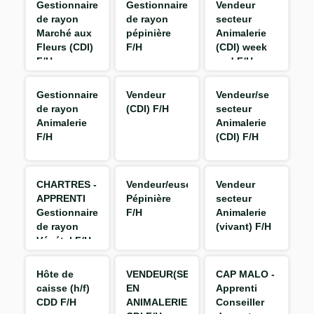
Gestionnaire
Gestionnaire
Vendeur
de rayon
de rayon
secteur
Marché aux
pépinière
Animalerie
Fleurs (CDI)
F/H
(CDI) week
F/H
end F/H
Gestionnaire
Vendeur
Vendeur/se
de rayon
(CDI) F/H
secteur
Animalerie
Animalerie
F/H
(CDI) F/H
CHARTRES -
Vendeur/euse
Vendeur
APPRENTI
Pépinière
secteur
Gestionnaire
F/H
Animalerie
de rayon
(vivant) F/H
Végétal F/H
Hôte de
VENDEUR(SE)
CAP MALO -
caisse (h/f)
EN
Apprenti
CDD F/H
ANIMALERIE
Conseiller