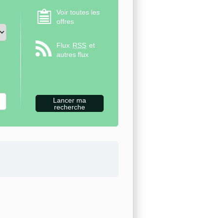
Voir toutes les
offres
Flux
RSS
et
autres flux