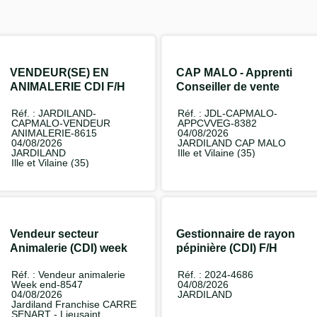
VENDEUR(SE) EN
CAP MALO - Apprenti
ANIMALERIE CDI F/H
Conseiller de vente
Végétal F/H
Réf. : JARDILAND-
Réf. : JDL-CAPMALO-
CAPMALO-VENDEUR
APPCVVEG-8382
ANIMALERIE-8615
04/08/2026
04/08/2026
JARDILAND CAP MALO
JARDILAND
Ille et Vilaine (35)
Ille et Vilaine (35)
Vendeur secteur
Gestionnaire de rayon
Animalerie (CDI) week
pépinière (CDI) F/H
end F/H
Réf. : Vendeur animalerie
Réf. : 2024-4686
Week end-8547
04/08/2026
04/08/2026
JARDILAND
Jardiland Franchise CARRE
SENART - Lieusaint