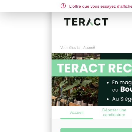
L'offre que vous essayez d'affiche
EN
FR
Vous êtes ici :
Accueil
Déposer une
Accueil
candidature
spontanée