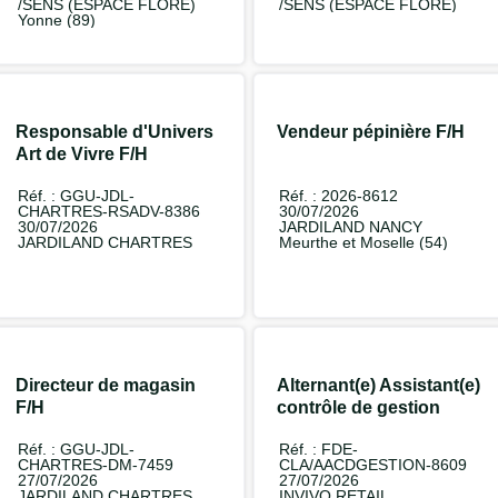
/SENS (ESPACE FLORE)
/SENS (ESPACE FLORE)
Yonne (89)
Responsable d'Univers
Vendeur pépinière F/H
Art de Vivre F/H
Réf. : GGU-JDL-
Réf. : 2026-8612
CHARTRES-RSADV-8386
30/07/2026
30/07/2026
JARDILAND NANCY
JARDILAND CHARTRES
Meurthe et Moselle (54)
Directeur de magasin
Alternant(e) Assistant(e)
F/H
contrôle de gestion
(périmètre achat) F/H
Réf. : GGU-JDL-
Réf. : FDE-
CHARTRES-DM-7459
CLA/AACDGESTION-8609
27/07/2026
27/07/2026
JARDILAND CHARTRES
INVIVO RETAIL