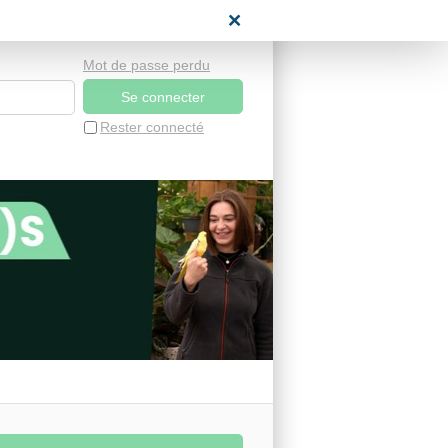
space candidat
Mot de passe perdu
Rester connecté