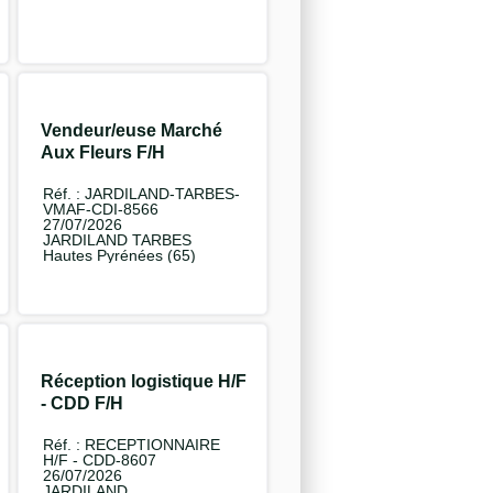
Vendeur/euse Marché
Aux Fleurs F/H
Réf. : JARDILAND-TARBES-
VMAF-CDI-8566
27/07/2026
JARDILAND TARBES
Hautes Pyrénées (65)
Réception logistique H/F
- CDD F/H
Réf. : RECEPTIONNAIRE
H/F - CDD-8607
26/07/2026
JARDILAND