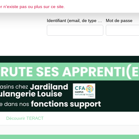
r n'existe pas ou plus sur ce site.
ESPACE CANDIDAT
Je me crée un e
Identifiant (email, de type exemple@exemple.fr)
Mot de passe
Découvrir TERACT