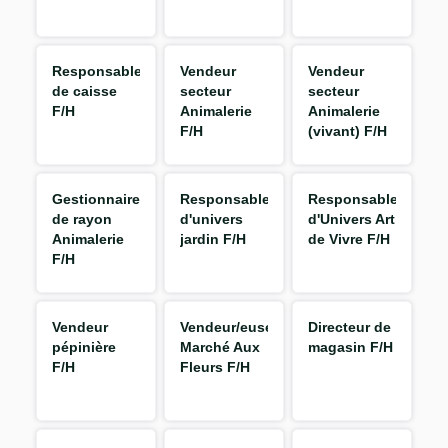
Responsable
Vendeur
Vendeur
de caisse
secteur
secteur
F/H
Animalerie
Animalerie
F/H
(vivant) F/H
Gestionnaire
Responsable
Responsable
de rayon
d'univers
d'Univers Art
Animalerie
jardin F/H
de Vivre F/H
F/H
Vendeur
Vendeur/euse
Directeur de
pépinière
Marché Aux
magasin F/H
F/H
Fleurs F/H