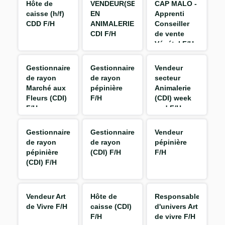
Hôte de
VENDEUR(SE)
CAP MALO -
caisse (h/f)
EN
Apprenti
CDD F/H
ANIMALERIE
Conseiller
CDI F/H
de vente
Végétal F/H
Gestionnaire
Gestionnaire
Vendeur
de rayon
de rayon
secteur
Marché aux
pépinière
Animalerie
Fleurs (CDI)
F/H
(CDI) week
F/H
end F/H
Gestionnaire
Gestionnaire
Vendeur
de rayon
de rayon
pépinière
pépinière
(CDI) F/H
F/H
(CDI) F/H
Vendeur Art
Hôte de
Responsable
de Vivre F/H
caisse (CDI)
d'univers Art
F/H
de vivre F/H