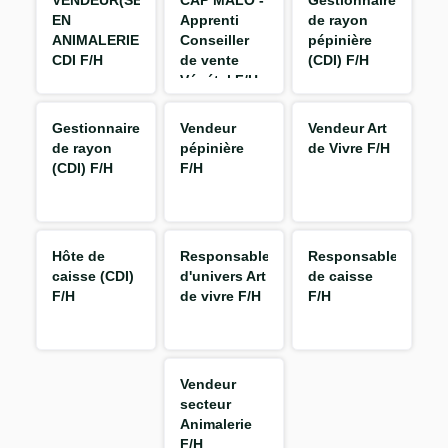
VENDEUR(SE)
CAP MALO -
Gestionnaire
EN
Apprenti
de rayon
ANIMALERIE
Conseiller
pépinière
CDI F/H
de vente
(CDI) F/H
Végétal F/H
Gestionnaire
Vendeur
Vendeur Art
de rayon
pépinière
de Vivre F/H
(CDI) F/H
F/H
Hôte de
Responsable
Responsable
caisse (CDI)
d'univers Art
de caisse
F/H
de vivre F/H
F/H
Vendeur
secteur
Animalerie
F/H