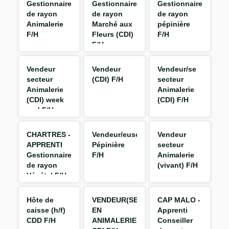
Gestionnaire
Gestionnaire
Gestionnaire
de rayon
de rayon
de rayon
Animalerie
Marché aux
pépinière
F/H
Fleurs (CDI)
F/H
F/H
Vendeur
Vendeur
Vendeur/se
secteur
(CDI) F/H
secteur
Animalerie
Animalerie
(CDI) week
(CDI) F/H
end F/H
CHARTRES -
Vendeur/euse
Vendeur
APPRENTI
Pépinière
secteur
Gestionnaire
F/H
Animalerie
de rayon
(vivant) F/H
Végétal F/H
Hôte de
VENDEUR(SE)
CAP MALO -
caisse (h/f)
EN
Apprenti
CDD F/H
ANIMALERIE
Conseiller