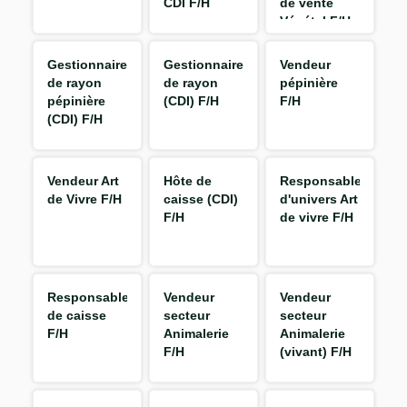
CDI F/H
de vente
Végétal F/H
Gestionnaire
Gestionnaire
Vendeur
de rayon
de rayon
pépinière
pépinière
(CDI) F/H
F/H
(CDI) F/H
Vendeur Art
Hôte de
Responsable
de Vivre F/H
caisse (CDI)
d'univers Art
F/H
de vivre F/H
Responsable
Vendeur
Vendeur
de caisse
secteur
secteur
F/H
Animalerie
Animalerie
F/H
(vivant) F/H