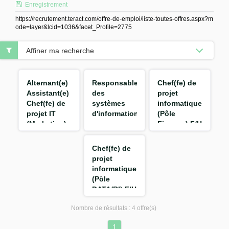
Enregistrement
https://recrutement.teract.com/offre-de-emploi/liste-toutes-offres.aspx?m
ode=layer&lcid=1036&facet_Profile=2775
Affiner ma recherche
Alternant(e)
Responsable
Chef(fe) de
Assistant(e)
des
projet
Chef(fe) de
systèmes
informatique
projet IT
d'informations
(Pôle
(Marketing)
-
Finance) F/H
F/H
Performance
Opérationnelle
Chef(fe) de
Exploitation
projet
F/H
informatique
(Pôle
DATA/BI) F/H
Nombre de résultats :
4 offre(s)
1