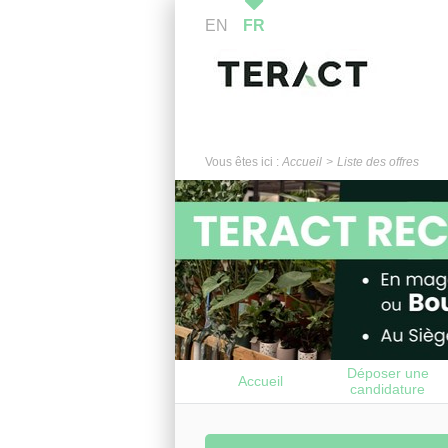
EN
FR
Vous êtes ici :
Accueil
Liste des offres
Déposer une
Accueil
candidature
spontanée