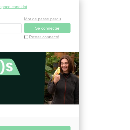
space candidat
Mot de passe perdu
Rester connecté