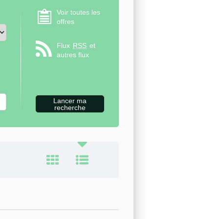
Voir toutes les
offres
Flux
RSS
et
autres flux