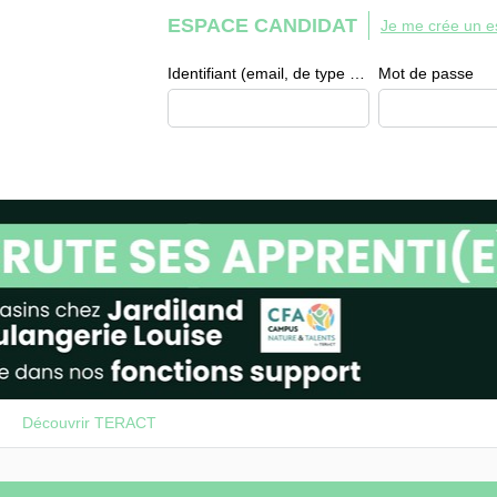
ESPACE CANDIDAT
Je me crée un e
Identifiant (email, de type exemple@exemple.fr)
Mot de passe
Découvrir TERACT