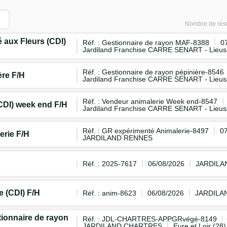
Nombre de résu
 aux Fleurs (CDI)
Réf. : Gestionnaire de rayon MAF-8388
0
Jardiland Franchise CARRE SENART - Lieus
Réf. : Gestionnaire de rayon pépinière-8546
ère F/H
Jardiland Franchise CARRE SENART - Lieus
Réf. : Vendeur animalerie Week end-8547
CDI) week end F/H
Jardiland Franchise CARRE SENART - Lieus
Réf. : GR expérimenté Animalerie-8497
0
erie F/H
JARDILAND RENNES
Réf. : 2025-7617
06/08/2026
JARDILA
e (CDI) F/H
Réf. : anim-8623
06/08/2026
JARDILA
onnaire de rayon
Réf. : JDL-CHARTRES-APPGRvégé-8149
JARDILAND CHARTRES
Eure et Loir (28)