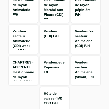
Gestionnaire
Gestionnaire
Gestionnaire
de rayon
de rayon
de rayon
Animalerie
Marché aux
pépinière
F/H
Fleurs (CDI)
F/H
F/H
Vendeur
Vendeur
Vendeur/se
secteur
(CDI) F/H
secteur
Animalerie
Animalerie
(CDI) week
(CDI) F/H
end F/H
CHARTRES -
Vendeur/euse
Vendeur
APPRENTI
Pépinière
secteur
Gestionnaire
F/H
Animalerie
de rayon
(vivant) F/H
Végétal F/H
Hôte de
caisse (h/f)
CDD F/H