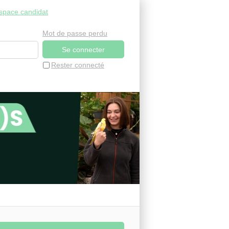
space candidat
Mot de passe perdu
Rester connecté