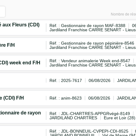
Nombre de résu
 aux Fleurs (CDI)
Réf. : Gestionnaire de rayon MAF-8388
0
Jardiland Franchise CARRE SENART - Lieus
Réf. : Gestionnaire de rayon pépinière-8546
ère F/H
Jardiland Franchise CARRE SENART - Lieus
Réf. : Vendeur animalerie Week end-8547
CDI) week end F/H
Jardiland Franchise CARRE SENART - Lieus
Réf. : 2025-7617
06/08/2026
JARDILA
e (CDI) F/H
Réf. : anim-8623
06/08/2026
JARDILA
onnaire de rayon
Réf. : JDL-CHARTRES-APPGRvégé-8149
JARDILAND CHARTRES
Eure et Loir (28)
Réf. : JDL-BONNEUIL-CVPEPI-CDI-8525
JARDILAND BONNEUIL
Val de Marne (94