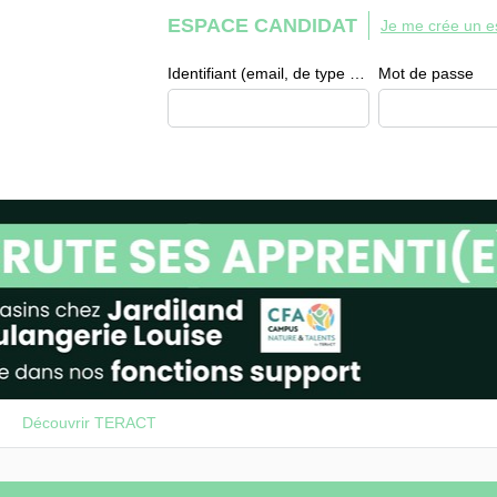
ESPACE CANDIDAT
Je me crée un e
Identifiant (email, de type exemple@exemple.fr)
Mot de passe
Découvrir TERACT