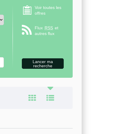
Voir toutes les
offres
Flux
RSS
et
autres flux