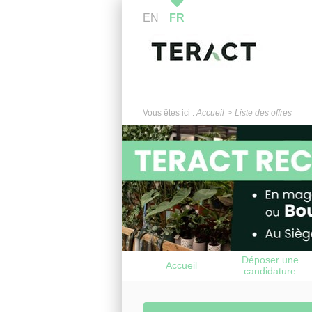
EN
FR
Vous êtes ici :
Accueil
Liste des offres
Déposer une
Accueil
candidature
spontanée