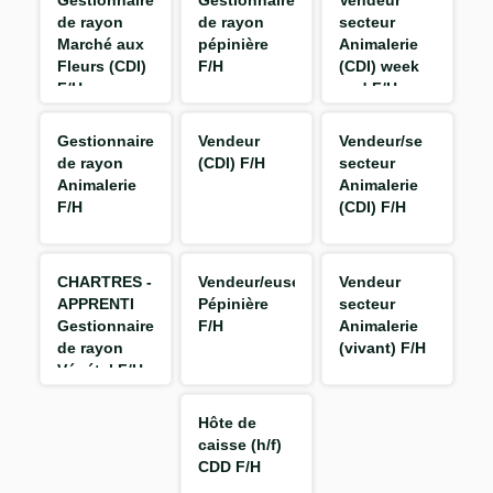
Gestionnaire
Gestionnaire
Vendeur
de rayon
de rayon
secteur
Marché aux
pépinière
Animalerie
Fleurs (CDI)
F/H
(CDI) week
F/H
end F/H
Gestionnaire
Vendeur
Vendeur/se
de rayon
(CDI) F/H
secteur
Animalerie
Animalerie
F/H
(CDI) F/H
CHARTRES -
Vendeur/euse
Vendeur
APPRENTI
Pépinière
secteur
Gestionnaire
F/H
Animalerie
de rayon
(vivant) F/H
Végétal F/H
Hôte de
caisse (h/f)
CDD F/H