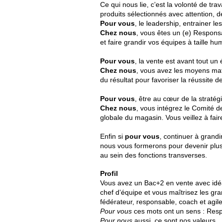
Ce qui nous lie, c’est la volonté de t
produits sélectionnés avec attention,
Pour vous
, le leadership, entrainer les
Chez nous
, vous êtes un (e) Responsa
et faire grandir vos équipes à taille 
Pour vous
, la vente est avant tout un
Chez nous
, vous avez les moyens mat
du résultat pour favoriser la réussite d
Pour vous
, être au cœur de la stratégi
Chez nous
, vous intégrez le Comité 
globale du magasin. Vous veillez à fair
Enfin si
pour vous
, continuer à grandi
nous vous formerons pour devenir plus
au sein des fonctions transverses.
Profil
Vous avez un Bac+2 en vente avec idéa
chef d’équipe et vous maîtrisez les g
fédérateur, responsable, coach et agile
Pour vous
ces mots ont un sens : Resp
Pour nous
aussi, ce sont nos valeurs.