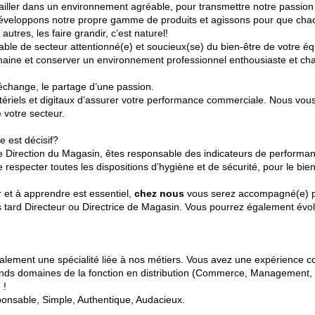
ravailler dans un environnement agréable, pour transmettre notre passio
 développons notre propre gamme de produits et agissons pour que chac
 autres, les faire grandir, c’est naturel!
ble de secteur attentionné(e) et soucieux(se) du bien-être de votre éq
humaine et conserver un environnement professionnel enthousiaste et ch
 échange, le partage d’une passion.
ériels et digitaux d’assurer votre performance commerciale. Nous vou
e votre secteur.
e est décisif?
de Direction du Magasin, êtes responsable des indicateurs de performan
e respecter toutes les dispositions d’hygiène et de sécurité, pour le bie
r et à apprendre est essentiel,
chez nous
vous serez accompagné(e) p
 tard Directeur ou Directrice de Magasin. Vous pourrez également évo
lement une spécialité liée à nos métiers. Vous avez une expérience c
rands domaines de la fonction en distribution (Commerce, Management,
 !
onsable, Simple, Authentique, Audacieux.