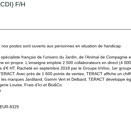
(CDI) F/H
s nos postes sont ouverts aux personnes en situation de handicap.
spécialiste français de l'univers du Jardin, de l'Animal de Compagnie e
 en propre. L'enseigne emploie 2 500 collaborateurs en direct (4 000 a
ons d'€ HT. Racheté en septembre 2018 par le Groupe InVivo, 1er groupe 
RACT. Avec près de 1 600 points de ventes, TERACT affiche un chiffre 
c les marques Jardiland, Gamm Vert et Delbard, TERACT développe égal
erie Louise, Frais d'Ici et Bio&Co.
om
IEUR-8325