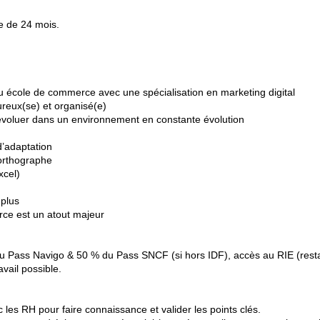
ée de 24 mois.
ou école de commerce avec une spécialisation en marketing digital
ureux(se) et organisé(e)
’évoluer dans un environnement en constante évolution
 d’adaptation
 orthographe
xcel)
 plus
ce est un atout majeur
 Pass Navigo & 50 % du Pass SNCF (si hors IDF), accès au RIE (restaura
ravail possible.
es RH pour faire connaissance et valider les points clés.