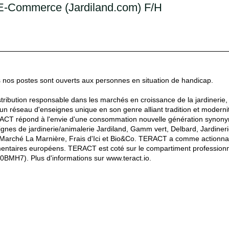
) E-Commerce (Jardiland.com) F/H
s nos postes sont ouverts aux personnes en situation de handicap.
ribution responsable dans les marchés en croissance de la jardinerie, a
réseau d'enseignes unique en son genre alliant tradition et modernité,
ACT répond à l'envie d'une consommation nouvelle génération synonyme
gnes de jardinerie/animalerie Jardiland, Gamm vert, Delbard, Jardinerie
Marché La Marnière, Frais d'Ici et Bio&Co. TERACT a comme actionnaire
mentaires européens. TERACT est coté sur le compartiment professionn
BMH7). Plus d'informations sur www.teract.io.