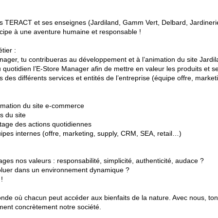
joins TERACT et ses enseignes (Jardiland, Gamm Vert, Delbard, Jardineri
rticipe à une aventure humaine et responsable !
tier :
nager, tu contribueras au développement et à l’animation du site Jard
u quotidien l’E-Store Manager afin de mettre en valeur les produits et s
ès des différents services et entités de l’entreprise (équipe offre, mark
nimation du site e-commerce
es du site
otage des actions quotidiennes
pes internes (offre, marketing, supply, CRM, SEA, retail…)
ages nos valeurs : responsabilité, simplicité, authenticité, audace ?
évoluer dans un environnement dynamique ?
 !
 où chacun peut accéder aux bienfaits de la nature. Avec nous, ton 
rment concrètement notre société.