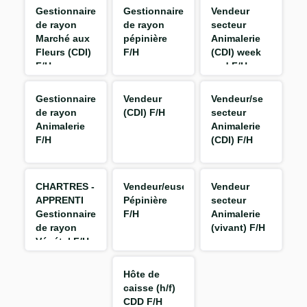
Gestionnaire
Gestionnaire
Vendeur
de rayon
de rayon
secteur
Marché aux
pépinière
Animalerie
Fleurs (CDI)
F/H
(CDI) week
F/H
end F/H
Gestionnaire
Vendeur
Vendeur/se
de rayon
(CDI) F/H
secteur
Animalerie
Animalerie
F/H
(CDI) F/H
CHARTRES -
Vendeur/euse
Vendeur
APPRENTI
Pépinière
secteur
Gestionnaire
F/H
Animalerie
de rayon
(vivant) F/H
Végétal F/H
Hôte de
caisse (h/f)
CDD F/H