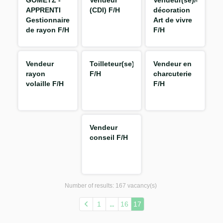
GOMETZ -
Vendeur
Vendeur(se)/conseill
APPRENTI
(CDI) F/H
décoration
Gestionnaire
Art de vivre
de rayon F/H
F/H
Vendeur
Toilleteur(se)
Vendeur en
rayon
F/H
charcuterie
volaille F/H
F/H
Vendeur
conseil F/H
Number of results:
167 vacancy(s)
1
16
17