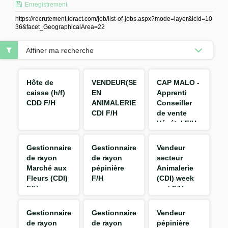
Enregistrement
https://recrutement.teract.com/job/list-of-jobs.aspx?mode=layer&lcid=10
36&facet_GeographicalArea=22
Affiner ma recherche
Hôte de
VENDEUR(SE)
CAP MALO -
caisse (h/f)
EN
Apprenti
CDD F/H
ANIMALERIE
Conseiller
CDI F/H
de vente
Végétal F/H
Gestionnaire
Gestionnaire
Vendeur
de rayon
de rayon
secteur
Marché aux
pépinière
Animalerie
Fleurs (CDI)
F/H
(CDI) week
F/H
end F/H
Gestionnaire
Gestionnaire
Vendeur
de rayon
de rayon
pépinière