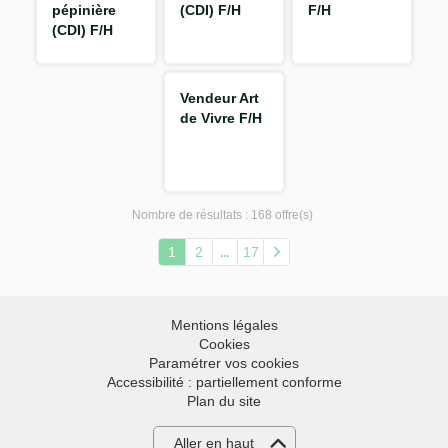
pépinière
(CDI) F/H
F/H
(CDI) F/H
Vendeur Art
de Vivre F/H
Nombre de résultats :
168 offre(s)
1
2
17
Mentions légales
Cookies
Paramétrer vos cookies
Accessibilité : partiellement conforme
Plan du site
Aller en haut