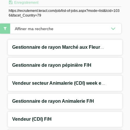
Enregistrement
https://recrutement.teract.com/job/list-of-jobs.aspx?mode=list&lcid=103
6&facet_Country=79
Affiner ma recherche
Gestionnaire de rayon Marché aux Fleurs (CDI) F/H
Gestionnaire de rayon pépinière F/H
Vendeur secteur Animalerie (CDI) week end F/H
Gestionnaire de rayon Animalerie F/H
Vendeur (CDI) F/H