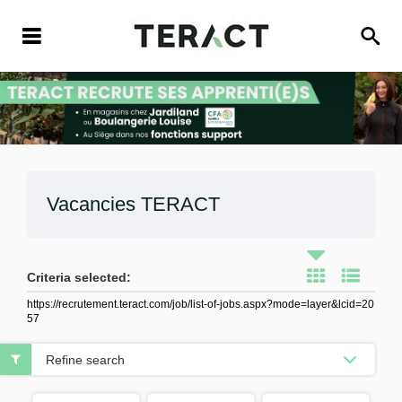
Vacancies
TERACT
Criteria selected:
https://recrutement.teract.com/job/list-of-jobs.aspx?mode=layer&lcid=20
57
Refine search