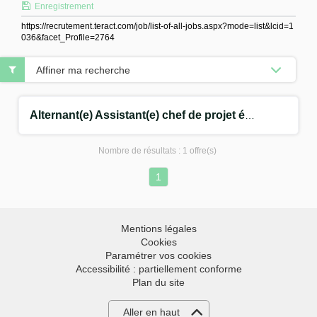
Enregistrement
https://recrutement.teract.com/job/list-of-all-jobs.aspx?mode=list&lcid=1
036&facet_Profile=2764
Affiner ma recherche
Alternant(e) Assistant(e) chef de projet évènementiel F/H
Nombre de résultats :
1 offre(s)
1
Mentions légales
Cookies
Paramétrer vos cookies
Accessibilité : partiellement conforme
Plan du site
Aller en haut