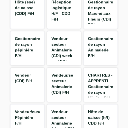
Hôte (sse)
Réception
Gestionnaire
de caisse
logistique
de rayon
(CDD) F/H
H/F - CDD
Marché aux
F/H
Fleurs (CDI)
F/H
Gestionnaire
Vendeur
Gestionnaire
de rayon
secteur
de rayon
pépinière
Animalerie
Animalerie
F/H
(CDI) week
F/H
end F/H
Vendeur
Vendeur/se
CHARTRES -
(CDI) F/H
secteur
APPRENTI
Animalerie
Gestionnaire
(CDI) F/H
de rayon
Végétal F/H
Vendeur/euse
Vendeur
Hôte de
Pépinière
secteur
caisse (h/f)
F/H
Animalerie
CDD F/H