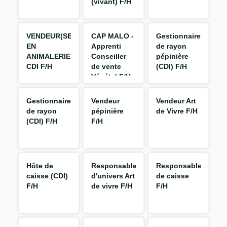
(vivant) F/H
VENDEUR(SE)
CAP MALO -
Gestionnaire
EN
Apprenti
de rayon
ANIMALERIE
Conseiller
pépinière
CDI F/H
de vente
(CDI) F/H
Végétal F/H
Gestionnaire
Vendeur
Vendeur Art
de rayon
pépinière
de Vivre F/H
(CDI) F/H
F/H
Hôte de
Responsable
Responsable
caisse (CDI)
d'univers Art
de caisse
F/H
de vivre F/H
F/H