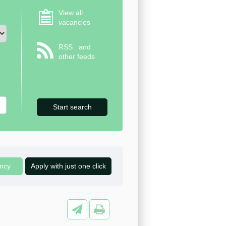
View all
vacancies
RSS
and
other feeds