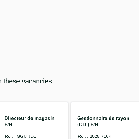
n these vacancies
Directeur de magasin
Gestionnaire de rayon
F/H
(CDI) F/H
Ref. : GGU-JDL-
Ref. : 2025-7164