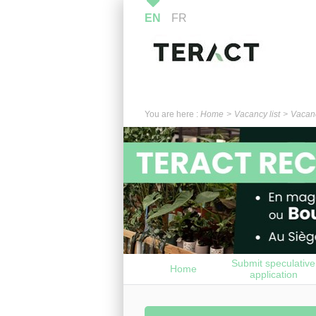
EN
FR
You are here :
Home
Vacancy list
Vacanc
Submit speculative
Home
application