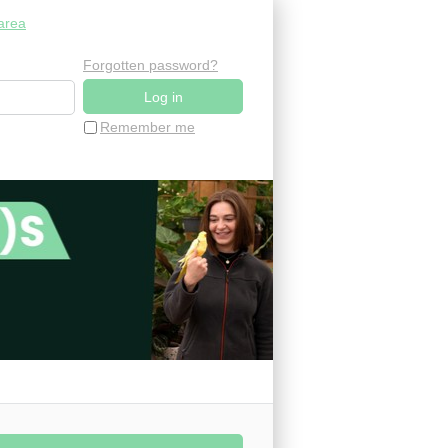
area
Forgotten password?
Remember me