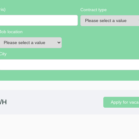
is)
Contract type
Job location
City
F/H