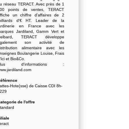
u réseau TERACT. Avec près de 1
00 points de ventes, TERACT
ffiche un chiffre d'affaires de 2
illiards d'€ HT. Leader de la
ardinerie en France avec les
arques Jardiland, Gamm Vert et
Delbard, TERACT développe
également son activité de
istribution alimentaire avec les
nseignes Boulangerie Louise, Frais
'Ici et Bio&Co.
Plus d'informations :
ww.jardiland.com
éférence
attes-Hote(sse) de Caisse CDI 8h-
8229
ategorie de l'offre
tandard
iliale
eract