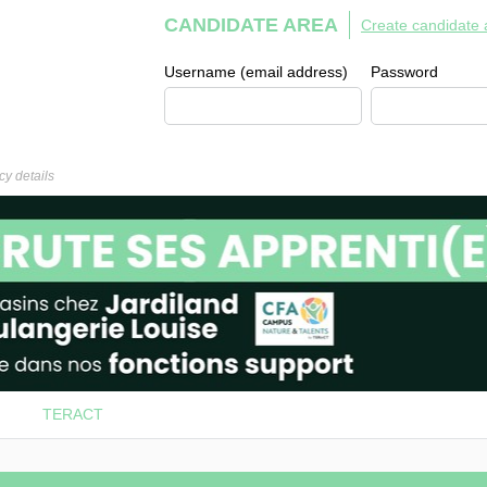
CANDIDATE AREA
Create candidate 
Username (email address)
Password
y details
TERACT