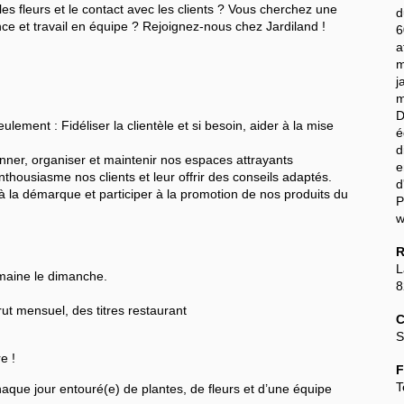
les fleurs et le contact avec les clients ? Vous cherchez une
d
nce et travail en équipe ? Rejoignez-nous chez Jardiland !
6
a
m
j
m
ement : Fidéliser la clientèle et si besoin, aider à la mise
d
nner, organiser et maintenir nos espaces attrayants
e
enthousiasme nos clients et leur offrir des conseils adaptés.
d
f à la démarque et participer à la promotion de nos produits du
w
R
L
maine le dimanche.
ut mensuel, des titres restaurant
C
S
re !
F
T
chaque jour entouré(e) de plantes, de fleurs et d’une équipe