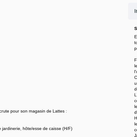
I
S
E
t
p
F
l
l
C
u
d
c
l
ecrute pour son magasin de Lattes :
d
H
l
jardinerie, hôte/esse de caisse (H/F)
c
J