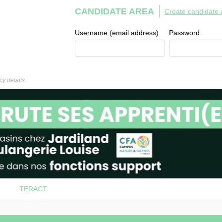
CANDIDATE AREA
Create candidate 
Username (email address)
Password
y details
TERACT