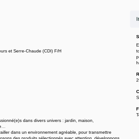
I
S
E
eurs et Serre-Chaude (CDI) F/H
t
h
R
2
C
S
F
T
sionné(e)s dans divers univers : jardin, maison,
re…
ravailler dans un environnement agréable, pour transmettre
posons des produits sélectionnés avec attention, développons