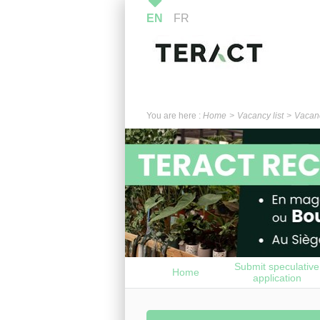
EN
FR
You are here :
Home
Vacancy list
Vacanc
Submit speculative
Home
application