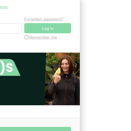
area
Forgotten password?
Remember me