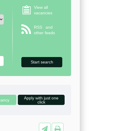
View all
vacancies
RSS
and
other feeds